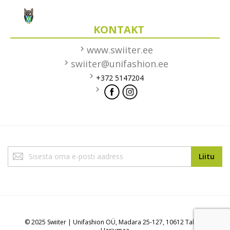
KONTAKT
www.swiiter.ee
swiiter@unifashion.ee
+372 5147204
Liitu
Liitu
uudiskirjaga:
© 2025 Swiiter | Unifashion OÜ, Madara 25-127, 10612 Tallinn,