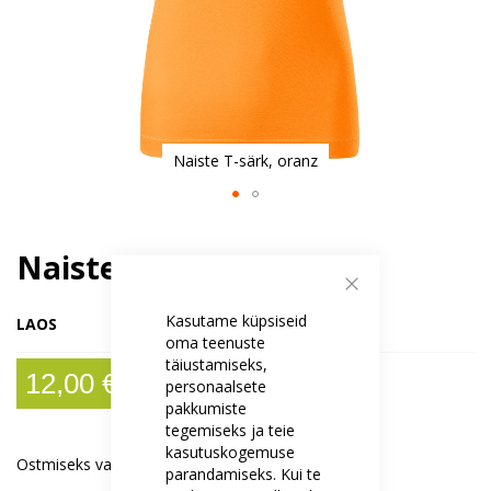
Naiste T-särk, oranz
Skip
to
Naiste T-särk, oranz
the
beginning
Sulge
of
Kasutame küpsiseid
LAOS
the
oma teenuste
images
täiustamiseks,
gallery
12,00 €
personaalsete
pakkumiste
tegemiseks ja teie
kasutuskogemuse
Ostmiseks vali:
parandamiseks. Kui te