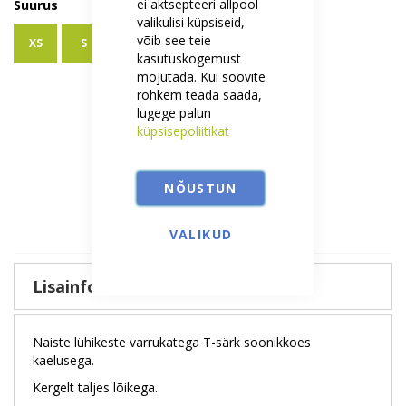
ei aktsepteeri allpool
Suurus
valikulisi küpsiseid,
võib see teie
XS
S
M
L
XL
XXL
kasutuskogemust
mõjutada. Kui soovite
rohkem teada saada,
lugege palun
Kogus
küpsisepoliitikat
NÕUSTUN
Lisa ostukorvi
VALIKUD
Lisainfo
Naiste lühikeste varrukatega T-särk soonikkoes
kaelusega.
Kergelt taljes lõikega.