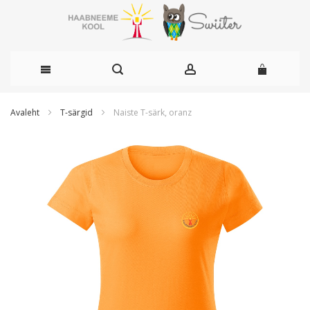
Skip
Avaleht
T-särgid
Naiste T-särk, oranz
to
Skip
to
Content
the
end
of
the
images
gallery