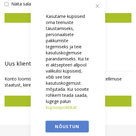
Näita salasõna
Sulge
Kasutame küpsiseid
Logi Sisse
oma teenuste
täiustamiseks,
Unustasid salasõna?
personaalsete
pakkumiste
tegemiseks ja teie
kasutuskogemuse
parandamiseks. Kui te
Uus klient
ei aktsepteeri allpool
valikulisi küpsiseid,
võib see teie
Konto loomisel on mitmeid eeliseid - saate jälgida tellimuse
kasutuskogemust
staatust, kiirem ostu vormistamine ja rohkemgi.
mõjutada. Kui soovite
rohkem teada saada,
Uus konto
lugege palun
küpsisepoliitikat
NÕUSTUN